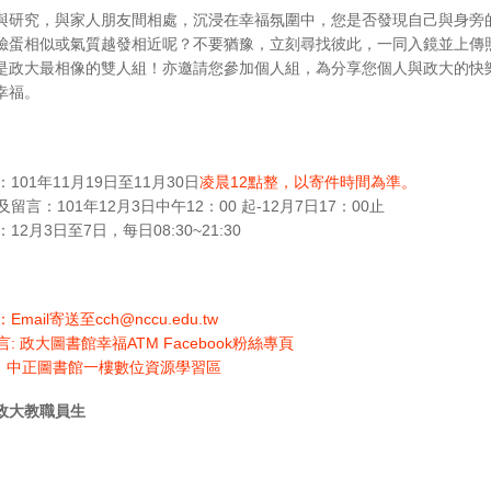
與研究，與家人朋友間相處，沉浸在幸福氛圍中，您是否發現自己與身旁
臉蛋相似或氣質越發相近呢？不要猶豫，立刻尋找彼此，一同入鏡並上傳
是政大最相像的雙人組！亦邀請您參加個人組，為分享您個人與政大的快
幸福。
：101年11月19日至11月30日
凌晨12點整，以寄件時間為準。
及留言：101年12月3日中午12：00 起-12月7日17：00止
：12月3日至7日，每日08:30~21:30
Email寄送至cch@nccu.edu.tw
言: 政大圖書館幸福ATM Facebook粉絲專頁
證：中正圖書館一樓數位資源學習區
政大教職員生