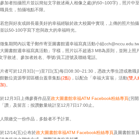
參加者拍攝照片並以簡短文字敘述兩人相像之處(約50~100字)，照片中
職員生，拍攝地點不限。
若您與好友或師長最美好的幸福經驗於政大校園中實現，上傳的照片拍攝
並以50-100字寫下您與政大的幸福時光。
徵集期間內以電子郵件寄至圖書館週幸福寫真活動小組cch@nccu.edu.t
大圖書館週幸福寫真活動」字樣，照片以不超過3 MB為原則，並附上照片
字文字敘述、參加者姓名、學號/員工證號及聯絡電話。
片者可於12月3日(一)至7日(五)每日08:30~21:30，憑政大學生證或教
館數位資源學習區櫃台蓋章集點
(2點)
，以配合「幸福大富翁」活動
(雙
加)
。
於12月3日上傳參賽作品至
政大圖書館幸福ATM Facebook粉絲專頁
(另
「讚」及留言；按讚數量統計至12月7日17:00止。
人限繳交一份作品，多餘者不予計算。
12/14(五)公布於
政大圖書館幸福ATM Facebook粉絲專頁
及圖書館首