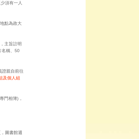
至少須有一人
地點為政大
w，主旨註明
名稱、50
職員證親自前往
人組及個人組
開專門相簿)，
頁，圖書館週