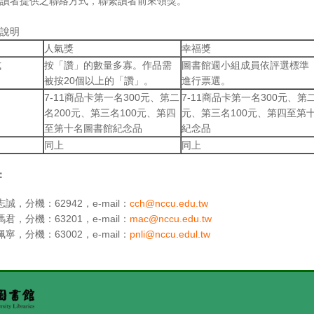
讀者提供之聯絡方式，聯繫讀者前來領獎。
說明
人氣獎
幸福獎
式
按「讚」的數量多寡。作品需
圖書館週小組成員依評選標準
被按20個以上的「讚」。
進行票選。
7-11商品卡第一名300元、第二
7-11商品卡第一名300元、第二
名200元、第三名100元、第四
元、第三名100元、第四至第
至第十名圖書館紀念品
紀念品
同上
同上
：
誠，分機：62942，e-mail：
cch@nccu.edu.tw
君，分機：63201，e-mail：
mac@nccu.edu.tw
寧，分機：63002，e-mail：
pnli@nccu.edul.tw