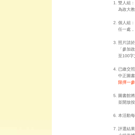
雙人組：
為政大教
個人組：
任一處，
照片請於
「參加政
至100
已繳交照
中正圖書
限擇一參
圖書館將
並開放按
本活動每
評選結果於