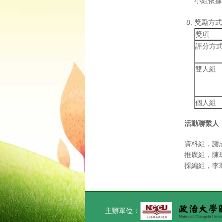
小組依據
獎勵方式
獎項
評分方
雙人組
個人組
活動聯繫人
資料組，謝志
推廣組，陳瑪
採編組，李珮
主辦單位：