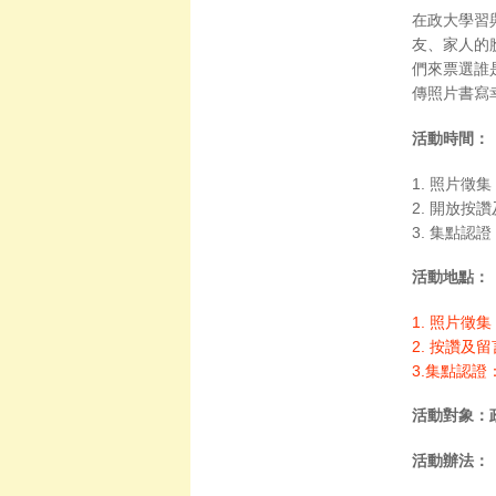
在政大學習
友、家人的
們來票選誰
傳照片書寫
活動時間：
1. 照片徵集
2. 開放按讚
3. 集點認證
活動地點：
1. 照片徵集：
2. 按讚及留
3.集點認
活動對象：
活動辦法：