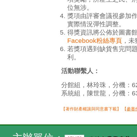
位無涉。
獎項由評審會議視參加
實際情況彈性調整。
得獎資訊將公佈於圖書
Facebook粉絲專頁
，未
若獎項遇到缺貨售完問
利。
活動聯繫人：
分館組，林玲珠，分機：6252
系統組，陳世龍，分機：6318
【著作財產權讓與同意書下載】
【
參賽