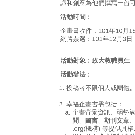
識和創意為他們撰寫一份
活動時間：
企畫書收件：101年10月1
網路票選：101年12月3日
活動對象：政大教職員生
活動辦法：
投稿者不限個人或團體
幸福企畫書需包括：
企畫背景資訊、弱勢
聞
、
圖書
、
期刊文章
.org(機構) 等提