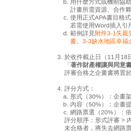
用什麼方式或機制協助
計畫所需資源、合作
使用正式APA書目格
若需使用Word插入
範例詳見
附件3-1失
畫
、
3-3缺水地區幸福
於收件截止日（11月18
「
著作財產權讓與同意
評審合格之企畫書將置
評分方式：
形式（30%）：企畫
內容（50%）：企畫
網路票選（20%）：
評分順序：形式評審 > 
未合格者，將失去網路