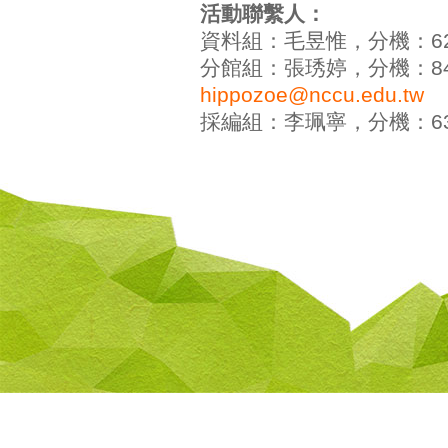
活動聯繫人：
資料組：毛昱惟，分機：6292
分館組：張琇婷，分機：8400
hippozoe@nccu.edu.tw
採編組：李珮寧，分機：6300