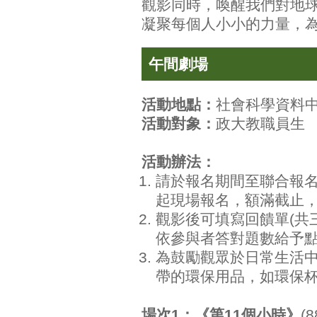
觀影同時，喚醒我們對地
凝聚每個人小小的力量，
午間劇場
活動地點：
社會科學資料
活動對象：
政大教職員生
活動辦法：
請於報名期間至聯合報名
起現場報名，額滿截止，
觀影後可填寫回饋單(共
依參與者答對題數給予點
為鼓勵觀眾於日常生活
帶的環保用品，如環保杯
場次1：《第11個小時》
(