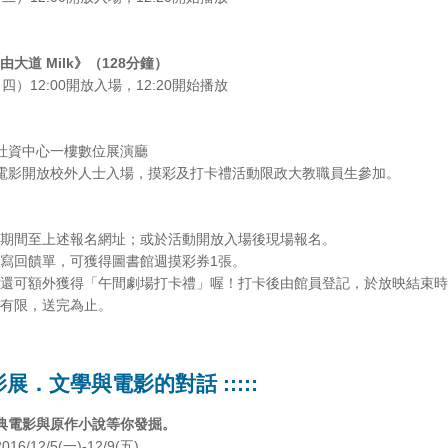
自由大道 Milk》（128分鐘）
/8（四）12:00開放入場，12:20開始播放
社資中心一樓數位展演廳
電影開放校外人士入場，摸彩及打卡禮活動限政大教職員生參加。
期間至上述報名網址；或於活動開放入場後現場報名。
寫回饋單，可獲得圖書館週摸彩券1張。
還可額外獲得「午間劇場打卡禮」喔！打卡後由館員登記，於放映結束時
有限，送完為止。
 閱影展．文學與電影的對話 :::::
典電影與原作小說等你發掘。
2016/12/5(一)-12/9(五)