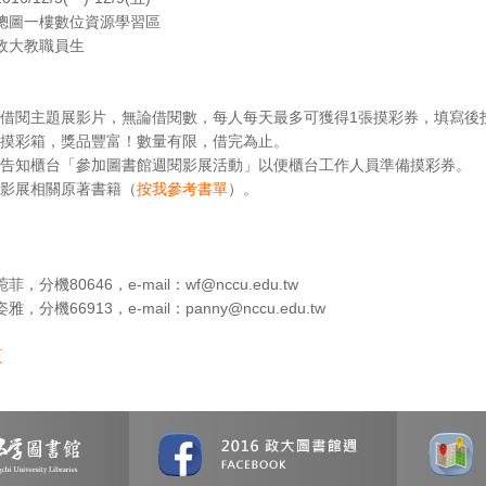
總圖一樓數位資源學習區
政大教職員生
借閱主題展影片，無論借閱數，每人每天最多可獲得1張摸彩券，填寫後
摸彩箱，獎品豐富！數量有限，借完為止。
告知櫃台「參加圖書館週閱影展活動」以便櫃台工作人員準備摸彩券。
影展相關原著書籍（
按我參考書單
）。
分機80646，e-mail：wf@nccu.edu.tw
分機66913，e-mail：panny@nccu.edu.tw
頁