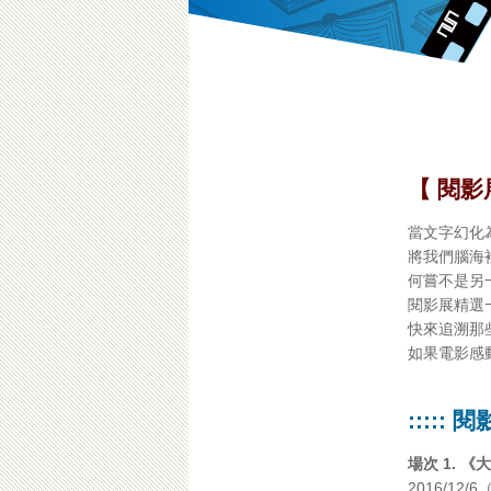
【
閱影
當文字幻化
將我們腦海
何嘗不是另
閱影展精選
快來追溯那
如果電影感
::::: 
場次 1. 《大
2016/12