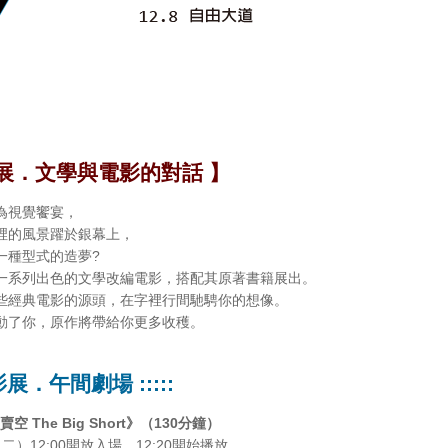
展．文學與電影的對話
】
為視覺饗宴，
裡的風景躍於銀幕上，
一種型式的造夢?
一系列出色的文學改編電影，搭配其原著書籍展出。
些經典電影的源頭，在字裡行間馳騁你的想像。
動了你，原作將帶給你更多收穫。
閱影展．午間劇場 :::::
賣空 The Big Short》（130分鐘）
/6（二）12:00開放入場，12:20開始播放