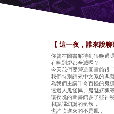
【 這一夜，誰來說聊
你曾在圖書館待到很晚過
有晚到燈都全滅嗎？
今天我們要營造圖書館很
我們特別請來中文系的馮
為我們主講千奇百怪的鬼
透過人鬼怪異、鬼魅妖狐
讓夜晚的圖書館多了些神
和詭譎幻誕的氣氛，
也許吹進來的不是風，