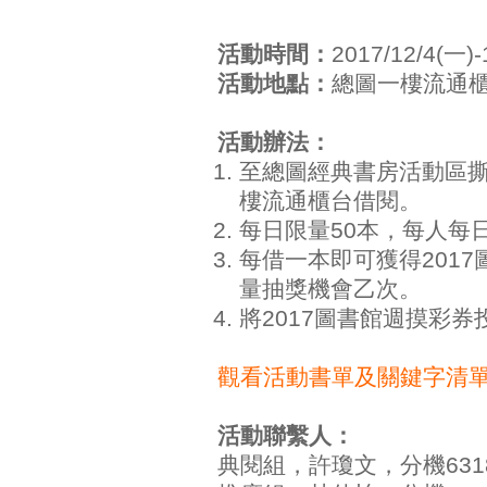
活動時間：
2017/12/4(一)-
活動地點：
總圖一樓流通
活動辦法：
至總圖經典書房活動區
樓流通櫃台借閱。
每日限量50本，每人每
每借一本即可獲得201
量抽獎機會乙次。
將2017圖書館週摸彩
觀看活動書單及關鍵字清
活動聯繫人：
典閱組，許瓊文，分機63189，e