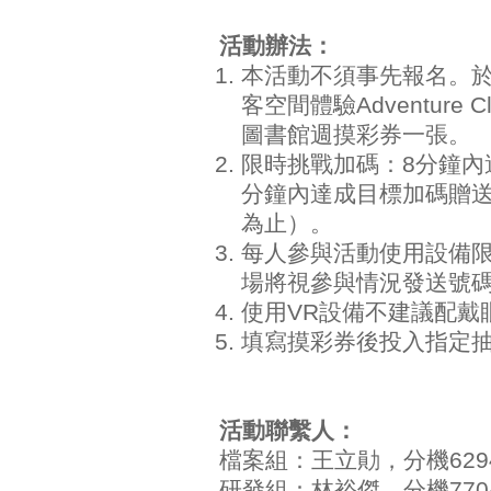
活動辦法：
本活動不須事先報名。
客空間體驗Adventure
圖書館週摸彩券一張。
限時挑戰加碼：8分鐘內
分鐘內達成目標加碼贈送 
為止）。
每人參與活動使用設備限
場將視參與情況發送號
使用VR設備不建議配戴
填寫摸彩券後投入指定
活動聯繫人：
檔案組：王立勛，分機62942
研發組：林裕傑，分機77046