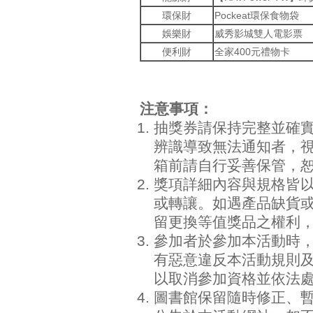
環保財
Pockeat環保食物袋
娛樂財
威秀影城雙人電影票
便利財
全家400元禮物卡
注意事項：
抽獎券請保持完整並確
辨識導致無法通知者，
箱前請自行妥善保管，
獎項詳細內容與規格皆
或轉讓。如遇產品缺貨
留更換等值獎品之權利
參加者於參加本活動時
有惡意違反本活動規則
以取消參加資格並依法
圖書館保留隨時修正、