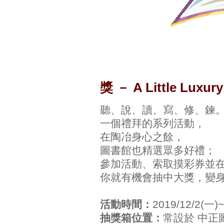
獎 － A Little Lu
聽、說、讀、寫、修、鍊
一個禮拜的系列活動，
在陶冶身心之餘，
圖書館也精選眾多好禮；
參加活動、索取摸彩券並
你就有機會抽中大獎，變
活動時間：
2019/12/2(一
抽獎箱位置：
常設於 中正