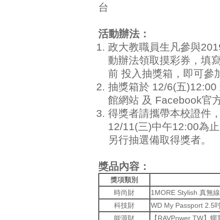
台
活動辦法：
政大教職員生凡參與20
動辦法領取摸彩券，填寫完畢後
前 投入抽獎箱，即可參
抽獎箱於 12/6(五)12
館網站 及 Facebook
得獎者請攜帶本校證件
12/11(三)中午12:
另行抽選備取得獎者。
獎品內容：
獎項類別
時尚財
1MORE Stylish 真
科技財
WD My Passport 2
能源財
【RAVPower TW】蟬翼