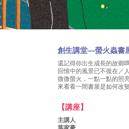
創生講堂—螢火蟲書
還記得你出生成長的故鄉
回憶中的風景已不復在／
微微螢火，一點一點的照
來看看一間書屋是如何改
【講座】
主講人
葉家豪