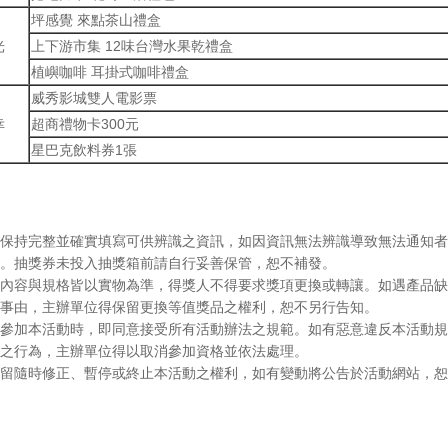
坪感覺 來點茶山禮盒
光
上下游市集 12味台灣水果乾禮盒
植嶼咖啡 耳掛式咖啡禮盒
威秀影城雙人電影票
幸
超商禮物卡300元
星巴克飲料券1張
保持完整並確實填寫可供辨識之資訊，如因資訊無法辨識導致無法通知者
。抽獎券未投入抽獎箱前請自行妥善保管，恕不補發。
內容與規格皆以實物為準，得獎人不得要求獎項更換或轉讓。如遇產品缺
事由，主辦單位得保留更換等值獎品之權利，恕不另行告知。
參加本活動時，即同意接受所有活動辦法之規範。如有惡意違反本活動規
之行為，主辦單位得以取消參加資格並依法處理。
留隨時修正、暫停或終止本活動之權利，如有變動將公告於活動網站，恕