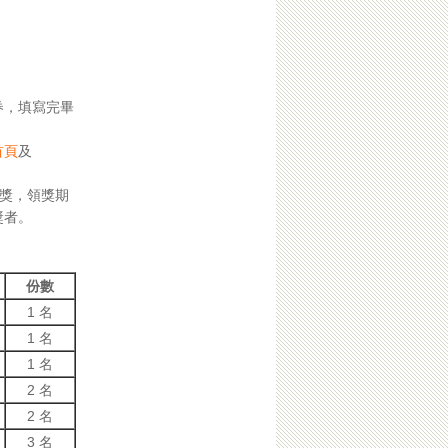
券，填寫完畢
首頁
及
領獎，領獎期
獎者。
份數
1 名
1 名
1 名
2 名
2 名
3 名