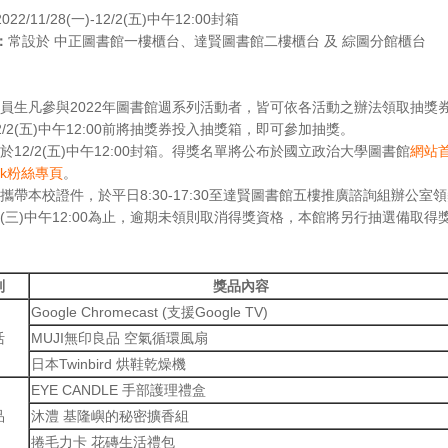
2022/11/28(一)-12/2(五)中午12:00封箱
：
常設於 中正圖書館一樓櫃台、達賢圖書館二樓櫃台 及 綜圖分館櫃台
員生凡參與2022年圖書館週系列活動者，皆可依各活動之辦法領取抽獎
2/2(五)中午12:00前將抽獎券投入抽獎箱，即可參加抽獎。
於12/2(五)中午12:00封箱。得獎名單將公布於國立政治大學圖書館
網站
ook粉絲專頁
。
攜帶本校證件，於平日8:30-17:30至達賢圖書館五樓推廣諮詢組辦公室
/7(三)中午12:00為止，逾期未領則取消得獎資格，本館將另行抽選備取得
別
獎品內容
Google Chromecast (支援Google TV)
活
MUJI無印良品 空氣循環風扇
日本Twinbird 烘鞋乾燥機
EYE CANDLE 手部護理禮盒
品
沐澧 基隆嶼的秘密擴香組
捲毛力卡 花磚生活禮包