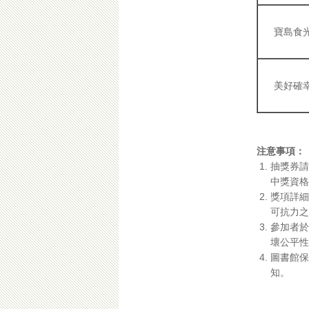
寶島食
美好確
注意事項：
抽獎券請
中獎資格
獎項詳細
可抗力之
參加者於
壞公平性
圖書館保
知。