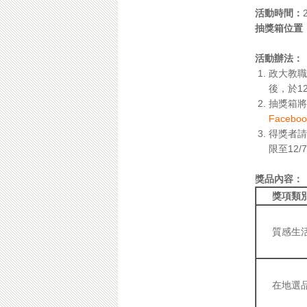
活動時間：
抽獎箱位置
活動辦法：
政大教職
後，於1
抽獎箱將
Faceb
得獎者請
限至12
獎品內容：
獎項類
質感生
在地選