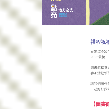
禮程祝
在涼涼冷冷
2022最後
圖書館精選
參加活動領
讓我們陪伴
一起好好探
【圖書