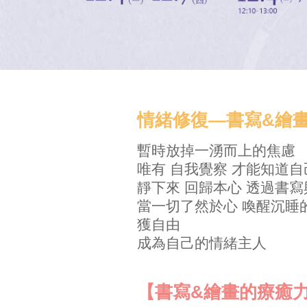
情緒修復—書寫&繪
暫時放掉一湧而上的焦慮
唯有 自我覺察 才能知道
靜下來 回歸本心 透過書
當一切了然於心 喚醒沉睡
獲自由
成為自己的情緒主人
【書寫&繪畫的療癒