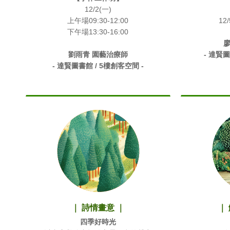
12/2(一)
上午場09:30-12:00
12/
下午場13:30-16:00
廖
劉雨青 園藝治療師
- 達賢圖
- 達賢圖書館 / 5樓創客空間 -
｜ 詩情畫意 ｜
｜
四季好時光