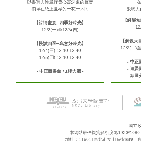
以書寫與繪畫抒發心靈深處的聲音
在
徜徉在紙上世界的一花一木間
汲取大
【解謎知
【詩情畫意─四季好時光】
12
12/2(一)至12/5(四)
【解救大
【慢讀四季─寫意好時光】
12/2(一)至
12/4(三) 12:10-12:40
12/5(四) 12:10-12:40
- 中正
- 達賢
- 中正圖書館 / 1樓大廳 -
- 綜圖
國立
本網站最佳觀賞解析度為1920*10
地址：116011臺北市文山區指南路二段64號。