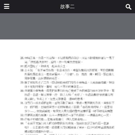
DOWNLOAD
故事二
publication.pdf
0.37 MB