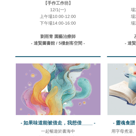
【手作工作坊】
12/1(一)
場次
上午場10:00-12:00
場次
下午場14:00-16:00
場次
劉雨青 園藝治療師
- 達賢圖書館 / 5樓創客空間 -
- 達
- 如果味道能被借走，我想借____ -
- 靈魂食
一起暢遊於書海中
用字母煮湯