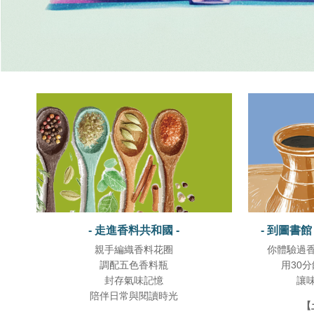
- 走進香料共和國 -
- 到圖書
親手編織香料花圈
你體驗過
調配五色香料瓶
用30
封存氣味記憶
讓
陪伴日常與閱讀時光
【