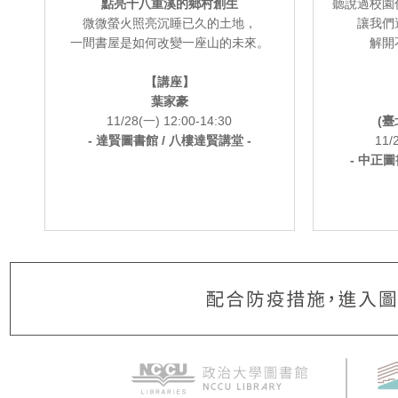
點亮十八重溪的鄉村創生
聽說過校園
微微螢火照亮沉睡已久的土地，
讓我們
一間書屋是如何改變一座山的未來。
解開
【講座】
葉家豪
11/28(一) 12:00-14:30
(
- 達賢圖書館 / 八樓達賢講堂 -
11/
- 中正圖