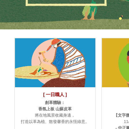
[ 一日職人 ]
創革體驗：
香氛上板 山蘇皮革
將在地風景收藏身邊，
【文字
打造以革為植、散發馨香的永恆綠意。
11
- 中正